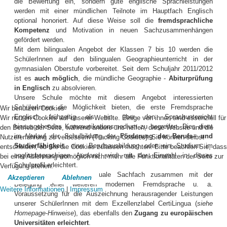
die Bewertung ein, sondern gute englische Sprachleistungen
werden mit einer mündlichen Teilnote im Hauptfach Englisch
optional honoriert. Auf diese Weise soll die
fremdsprachliche
Kompetenz
und Motivation in neuen Sachzusammenhängen
gefördert werden.
Mit dem bilingualen Angebot der Klassen 7 bis 10 werden die
SchülerInnen auf den bilingualen Geographieunterricht in der
gymnasialen Oberstufe vorbereitet. Seit dem Schuljahr 2011/2012
ist es
auch möglich
, die mündliche Geographie -
Abiturprüfung
in Englisch
zu absolvieren.
Unsere Schule möchte mit diesem Angebot interessierten
SchülerInnen die Möglichkeit bieten, die erste Fremdsprache
Wir benutzen Cookies
Englisch frühzeitig als ein über den Sprachunterricht
Wir nutzen Cookies auf unserer Website. Einige von ihnen sind essenziell für
hinausgehendes Kommunikationsmedium zu begreifen. Dies dient
den Betrieb der Seite, während andere uns helfen, diese Website und die
im Verlauf der Schulbildung der
Förderung der Berufs– und
Nutzererfahrung zu verbessern (Tracking Cookies). Sie können selbst
Studierfähigkeit
, eine Berufsausbildung oder ein Studium im
entscheiden, ob Sie die Cookies zulassen möchten. Bitte beachten Sie, dass
englischsprachigen Ausland wird mit der Einwahl in dieses
bei einer Ablehnung womöglich nicht mehr alle Funktionalitäten der Seite zur
Schulprofil erleichtert.
Verfügung stehen.
Gleichzeitig ist das bilinguale Sachfach zusammen mit der
Akzeptieren
Ablehnen
Belegung einer weiteren modernen Fremdsprache u. a.
Weitere Informationen
|
Impressum
Voraussetzung für die Auszeichnung herausragender Leistungen
unserer SchülerInnen mit dem Exzellenzlabel CertiLingua (
siehe
Homepage-Hinweise
), das ebenfalls den
Zugang zu europäischen
Universitäten erleichtert
.