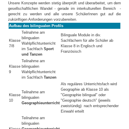
Unsere Konzepte werden stetig überprüft und überarbeitet, um dem
gesellschaftlichen Wandel - gerade im interkulturellen Bereich -
gerecht zu werden und alle unsere SchülerInnen gut auf die
zukünftigen Anforderungen vorzubereiten.
Aufbau des bilingualen Profils
Teilnahme am
Bilinguale Module in div.
bilingualen
Klasse
Sachfächern für alle Schüler ab
Wahlpflichtunterricht
7/8
Klasse 8 in Englisch und
im Sachfach
Sport
Französisch
und Tanzen
Teilnahme am
Klasse
bilingualen
9
Wahlpflichtunterricht
im Sachfach
Tanzen
Als reguläres Unterrichtsfach wird
Geographie ab Klasse 10 als
Teilnahme am
Klasse
"Geographie bilingual" oder
bilingualen
10
"Geographie deutsch" (jeweils
Geographieunterricht
zweistündig) nach entsprechender
Einwahl erteilt
Teilnahme am
bilingualen
Klasse
Geographieunterricht